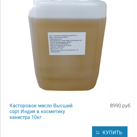
Касторовое масло Высший
8990 руб
сорт Индия в косметику
канистра 10кг.
КУПИТЬ