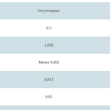
Отсутствуют
0,3
1,036
Менее 0,002
0,013
0,02