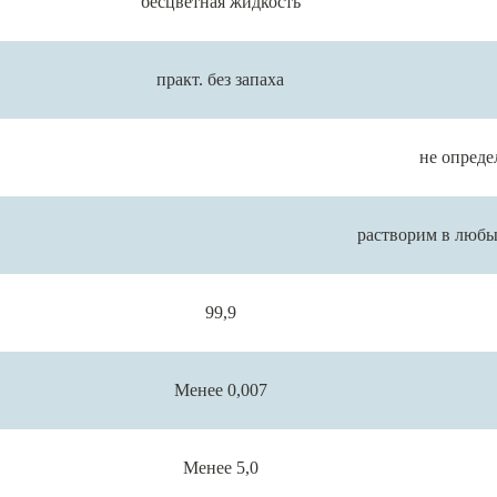
бесцветная жидкость
практ. без запаха
не опреде
растворим в люб
99,9
Менее 0,007
Менее 5,0