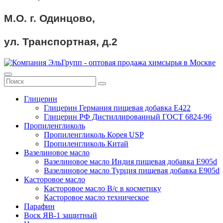
М.О. г. Одинцово,
ул. Транспортная, д.2
Глицерин
Глицерин Германия пищевая добавка Е422
Глицерин РФ Дистиллированный ГОСТ 6824-96
Пропиленгликоль
Пропиленгликоль Корея USP
Пропиленгликоль Китай
Вазелиновое масло
Вазелиновое масло Индия пищевая добавка Е905d
Вазелиновое масло Турция пищевая добавка Е905d
Касторовое масло
Касторовое масло В/с в косметику
Касторовое масло техническое
Парафин
Воск ЯВ-1 защитный