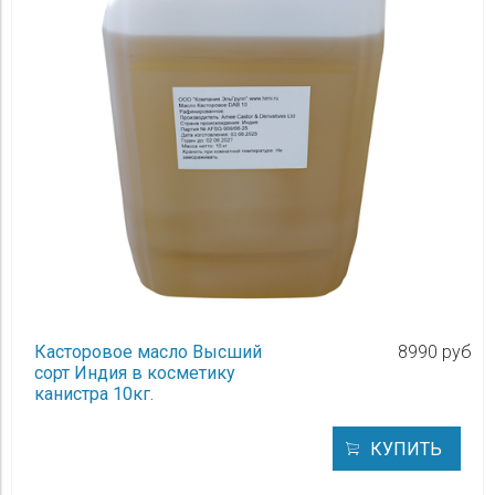
Касторовое масло Высший
8990 руб
сорт Индия в косметику
канистра 10кг.
КУПИТЬ