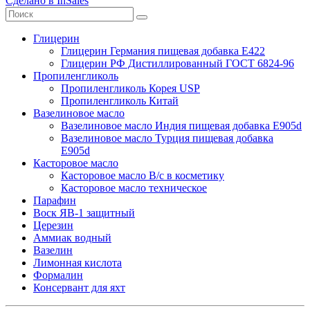
Сделано в InSales
Глицерин
Глицерин Германия пищевая добавка Е422
Глицерин РФ Дистиллированный ГОСТ 6824-96
Пропиленгликоль
Пропиленгликоль Корея USP
Пропиленгликоль Китай
Вазелиновое масло
Вазелиновое масло Индия пищевая добавка Е905d
Вазелиновое масло Турция пищевая добавка
Е905d
Касторовое масло
Касторовое масло В/с в косметику
Касторовое масло техническое
Парафин
Воск ЯВ-1 защитный
Церезин
Аммиак водный
Вазелин
Лимонная кислота
Формалин
Консервант для яхт