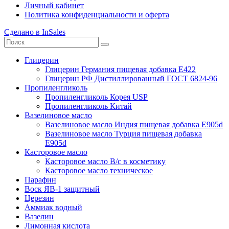
Личный кабинет
Политика конфиденциальности и оферта
Сделано в InSales
Глицерин
Глицерин Германия пищевая добавка Е422
Глицерин РФ Дистиллированный ГОСТ 6824-96
Пропиленгликоль
Пропиленгликоль Корея USP
Пропиленгликоль Китай
Вазелиновое масло
Вазелиновое масло Индия пищевая добавка Е905d
Вазелиновое масло Турция пищевая добавка
Е905d
Касторовое масло
Касторовое масло В/с в косметику
Касторовое масло техническое
Парафин
Воск ЯВ-1 защитный
Церезин
Аммиак водный
Вазелин
Лимонная кислота