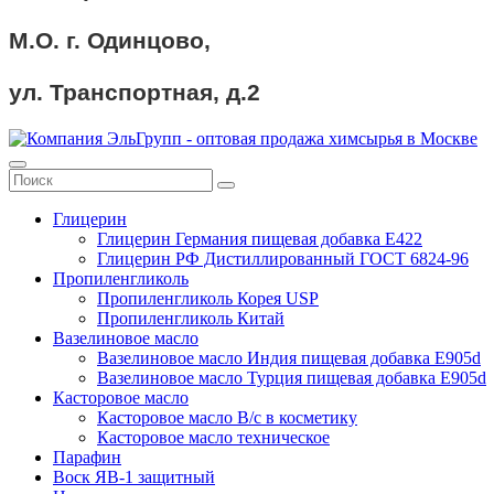
М.О. г. Одинцово,
ул. Транспортная, д.2
Глицерин
Глицерин Германия пищевая добавка Е422
Глицерин РФ Дистиллированный ГОСТ 6824-96
Пропиленгликоль
Пропиленгликоль Корея USP
Пропиленгликоль Китай
Вазелиновое масло
Вазелиновое масло Индия пищевая добавка Е905d
Вазелиновое масло Турция пищевая добавка Е905d
Касторовое масло
Касторовое масло В/с в косметику
Касторовое масло техническое
Парафин
Воск ЯВ-1 защитный