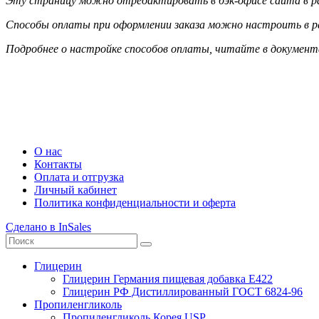
Эту страницу можно отредактировать в бэк-офисе сайта в р
Способы оплаты при оформлении заказа можно настроить в р
Подробнее о настройке способов оплаты, читайте в докумен
+7 (985) 410 77 20
+7 (495) 765 67 05
himi@himi.ru
О нас
Контакты
Оплата и отгрузка
Личный кабинет
Политика конфиденциальности и оферта
Сделано в InSales
Глицерин
Глицерин Германия пищевая добавка Е422
Глицерин РФ Дистиллированный ГОСТ 6824-96
Пропиленгликоль
Пропиленгликоль Корея USP