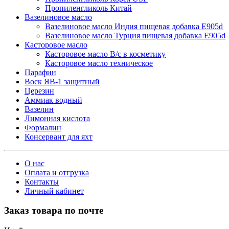
Пропиленгликоль Китай
Вазелиновое масло
Вазелиновое масло Индия пищевая добавка Е905d
Вазелиновое масло Турция пищевая добавка Е905d
Касторовое масло
Касторовое масло В/с в косметику
Касторовое масло техническое
Парафин
Воск ЯВ-1 защитный
Церезин
Аммиак водный
Вазелин
Лимонная кислота
Формалин
Консервант для яхт
О нас
Оплата и отгрузка
Контакты
Личный кабинет
Заказ товара по почте