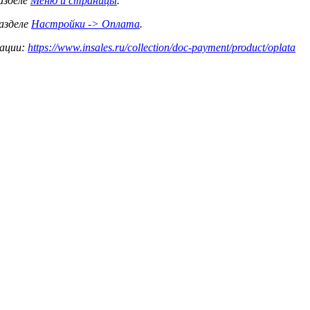
азделе
Меню и страницы
.
азделе
Настройки -> Оплата
.
тации:
https://www.insales.ru/collection/doc-payment/product/oplata