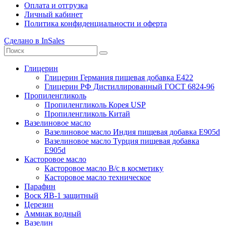
Оплата и отгрузка
Личный кабинет
Политика конфиденциальности и оферта
Сделано в InSales
Глицерин
Глицерин Германия пищевая добавка Е422
Глицерин РФ Дистиллированный ГОСТ 6824-96
Пропиленгликоль
Пропиленгликоль Корея USP
Пропиленгликоль Китай
Вазелиновое масло
Вазелиновое масло Индия пищевая добавка Е905d
Вазелиновое масло Турция пищевая добавка
Е905d
Касторовое масло
Касторовое масло В/с в косметику
Касторовое масло техническое
Парафин
Воск ЯВ-1 защитный
Церезин
Аммиак водный
Вазелин